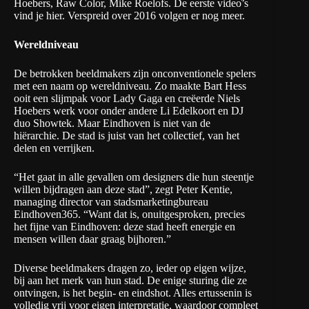
Hoebers, Raw Color, Mike Roelofs. De eerste video͛’s
vind je
hier
. Verspreid over 2016 volgen er nog meer.
Wereldniveau
De betrokken beeldmakers zijn onconventionele spelers
met een naam op wereldniveau. Zo maakte Bart Hess
ooit een slijmpak voor Lady Gaga en creëerde Niels
Hoebers werk voor onder andere Li Edelkoort en DJ
duo Showtek. Maar Eindhoven is niet van de
hiërarchie. De stad is juist van het collectief, van het
delen en verrijken.
“Het gaat in alle gevallen om designers die hun steentje
willen bijdragen aan deze stad”, zegt Peter Kentie,
managing director van stadsmarketingbureau
Eindhoven365. “Want dat is, onuitgesproken, precies
het fijne van Eindhoven: deze stad heeft energie en
mensen willen daar graag bijhoren.”
Diverse beeldmakers dragen zo, ieder op eigen wijze,
bij aan het merk van hun stad. De enige sturing die ze
ontvingen, is het begin- en eindshot. Alles ertussenin is
volledig vrij voor eigen interpretatie, waardoor compleet