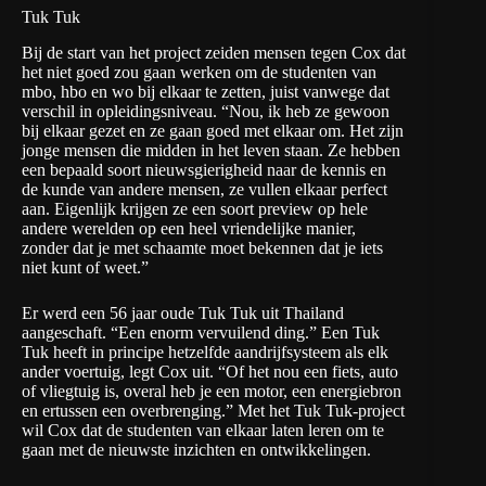
Tuk Tuk
Bij de start van het project zeiden mensen tegen Cox dat
het niet goed zou gaan werken om de studenten van
mbo, hbo en wo bij elkaar te zetten, juist vanwege dat
verschil in opleidingsniveau. “Nou, ik heb ze gewoon
bij elkaar gezet en ze gaan goed met elkaar om. Het zijn
jonge mensen die midden in het leven staan. Ze hebben
een bepaald soort nieuwsgierigheid naar de kennis en
de kunde van andere mensen, ze vullen elkaar perfect
aan. Eigenlijk krijgen ze een soort preview op hele
andere werelden op een heel vriendelijke manier,
zonder dat je met schaamte moet bekennen dat je iets
niet kunt of weet.”
Er werd een 56 jaar oude Tuk Tuk uit Thailand
aangeschaft. “Een enorm vervuilend ding.” Een Tuk
Tuk heeft in principe hetzelfde aandrijfsysteem als elk
ander voertuig, legt Cox uit. “Of het nou een fiets, auto
of vliegtuig is, overal heb je een motor, een energiebron
en ertussen een overbrenging.” Met het Tuk Tuk-project
wil Cox dat de studenten van elkaar laten leren om te
gaan met de nieuwste inzichten en ontwikkelingen.