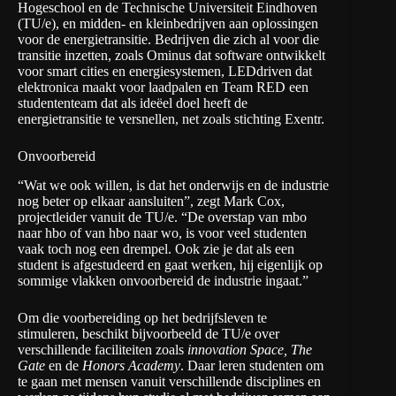
Hogeschool en de Technische Universiteit Eindhoven
(TU/e), en midden- en kleinbedrijven aan oplossingen
voor de energietransitie. Bedrijven die zich al voor die
transitie inzetten, zoals Ominus dat software ontwikkelt
voor smart cities en energiesystemen,
LEDdriven
dat
elektronica maakt voor laadpalen en
Team RED
een
studententeam dat als ideëel doel heeft de
energietransitie te versnellen, net zoals stichting
Exentr
.
Onvoorbereid
“Wat we ook willen, is dat het onderwijs en de industrie
nog beter op elkaar aansluiten”, zegt Mark Cox,
projectleider vanuit de TU/e. “De overstap van mbo
naar hbo of van hbo naar wo, is voor veel studenten
vaak toch nog een drempel. Ook zie je dat als een
student is afgestudeerd en gaat werken, hij eigenlijk op
sommige vlakken onvoorbereid de industrie ingaat.”
Om die voorbereiding op het bedrijfsleven te
stimuleren, beschikt bijvoorbeeld de TU/e over
verschillende faciliteiten zoals
innovation Space, The
Gate
en de
Honors Academy
. Daar leren studenten om
te gaan met mensen vanuit verschillende disciplines en