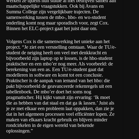
werken ze tijdens hun studie al met bedrijven samen aan
maatschappelijke vraagstukken. Ook bij Avans en
Summa College zijn vergelijkbare trajecten. De
samenwerking tussen de mbo-, hbo- en wo-student
onderling komt nog maar sporadisch voor, zegt Cox.
Binnen het ELC-project gaat het juist daar om.
Volgens Cox is die samenwerking het unieke aan het
project. “Je ziet een versnelling ontstaan. Waar de TU/e-
student de neiging heeft om veel met denkkracht en
bijvoorbeeld zijn laptop op te lossen, is de hbo-student
praktischer en een mbo’er nog meer. Als voorbeeld: de
berekening van een as. Een TU/e-student gaat dat
modelleren in software en komt tot een conclusie.
Praktischer is de aanpak van iemand van het hbo: die
pakt bijvoorbeeld de geavanceerde rekenregels uit een
tabellenboek. De mbo’er doet het soms nog
pragmatischer. Hij kijkt vanuit zijn ervaring: ‘Ik moet
die as hebben van dat staal en dat ga ik lassen.’ Juist als
je ze met elkaar een probleem laat oppakken, dan zie je
dat in het algemeen processen veel efficiënter lopen. Ze
maken van elkaars kracht gebruik en blijven minder
rondcirkelen in de eigen wereld van bekende
oplossingen.”