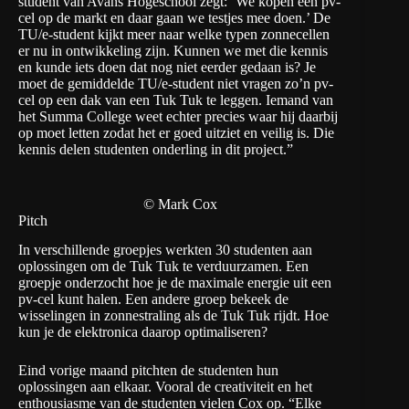
student van Avans Hogeschool zegt: ‘We kopen een pv-
cel op de markt en daar gaan we testjes mee doen.’ De
TU/e-student kijkt meer naar welke typen zonnecellen
er nu in ontwikkeling zijn. Kunnen we met die kennis
en kunde iets doen dat nog niet eerder gedaan is? Je
moet de gemiddelde TU/e-student niet vragen zo’n pv-
cel op een dak van een Tuk Tuk te leggen. Iemand van
het Summa College weet echter precies waar hij daarbij
op moet letten zodat het er goed uitziet en veilig is. Die
kennis delen studenten onderling in dit project.”
© Mark Cox
Pitch
In verschillende groepjes werkten 30 studenten aan
oplossingen om de Tuk Tuk te verduurzamen. Een
groepje onderzocht hoe je de maximale energie uit een
pv-cel kunt halen. Een andere groep bekeek de
wisselingen in zonnestraling als de Tuk Tuk rijdt. Hoe
kun je de elektronica daarop optimaliseren?
Eind vorige maand pitchten de studenten hun
oplossingen aan elkaar. Vooral de creativiteit en het
enthousiasme van de studenten vielen Cox op. “Elke