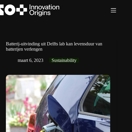
Ga
naar
de
inhoud
Batterij-uitvinding uit Delfts lab kan levensduur van
batterijen verlengen
maart 6, 2023
Sustainability