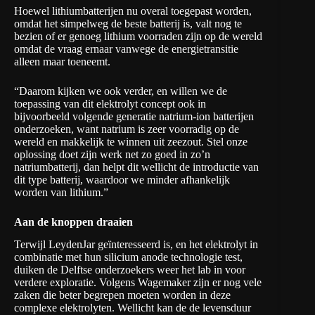
Hoewel lithiumbatterijen nu overal toegepast worden,
omdat het simpelweg de beste batterij is, valt nog te
bezien of er genoeg lithium voorraden zijn op de wereld
omdat de vraag ernaar vanwege de energietransitie
alleen maar toeneemt.
“Daarom kijken we ook verder, en willen we de
toepassing van dit elektrolyt concept ook in
bijvoorbeeld volgende generatie natrium-ion batterijen
onderzoeken, want natrium is zeer voorradig op de
wereld en makkelijk te winnen uit zeezout. Stel onze
oplossing doet zijn werk net zo goed in zo’n
natriumbatterij, dan helpt dit wellicht de introductie van
dit type batterij, waardoor we minder afhankelijk
worden van lithium.”
Aan de knoppen draaien
Terwijl LeydenJar geïnteresseerd is, en het elektrolyt in
combinatie met hun silicium anode technologie test,
duiken de Delftse onderzoekers weer het lab in voor
verdere exploratie. Volgens Wagemaker zijn er nog vele
zaken die beter begrepen moeten worden in deze
complexe elektrolyten. Wellicht kan de de levensduur