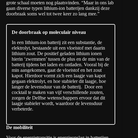
grote schaal moeten nog plaatsvinden. “Maar in ons lab
gaan diverse typen lithium-ion batterijen dankzij deze
doorbraak soms wel tot twee keer zo lang mee.”
De doorbraak op moleculair niveau
In een lithium-ion batterij zit een substantie, de
elektrolyt, bestaande uit een vloeistof met daarin
lithium zout. De positief geladen lithium ionen
hierin ‘zwemmen’ tussen de plus en de min van de
batterij tijdens het laden en ontladen. Vooral bij de
min aangekomen, gaat de vloeistof en het zout
kapot. Hierdoor vormt zich een laagje van kapot
gegaan elektrolyt, en hoe stabieler dit laagje, hoe
langer de levensduur van de batterij. Door een
cocktail te maken van vijf verschillende zouten,
zorgen de Delftse wetenschappers ervoor dat dit
laagje stabieler wordt, waardoor de levensduur
verbeterde.
De mobiliteit
Voor de energietransitie is energieopslag in batterijen