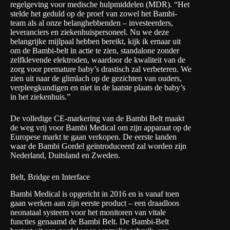
regelgeving voor medische hulpmiddelen (MDR). “Het
stelde het geduld op de proef van zowel het Bambi-
team als al onze belanghebbenden – investeerders,
leveranciers en ziekenhuispersoneel. Nu we deze
belangrijke mijlpaal hebben bereikt, kijk ik ernaar uit
om de Bambi-belt in actie te zien, standalone zonder
zelfklevende elektroden, waardoor de kwaliteit van de
zorg voor premature baby’s drastisch zal verbeteren. We
zien uit naar de glimlach op de gezichten van ouders,
verpleegkundigen en niet in de laatste plaats de baby’s
in het ziekenhuis.”
De volledige CE-markering van de Bambi Belt maakt
de weg vrij voor Bambi Medical om zijn apparaat op de
Europese markt te gaan verkopen. De eerste landen
waar de Bambi Gordel geïntroduceerd zal worden zijn
Nederland, Duitsland en Zweden.
Belt, Bridge en Interface
Bambi Medical is opgericht in 2016 en is vanaf toen
gaan werken aan zijn eerste product – een draadloos
neonataal systeem voor het monitoren van vitale
functies genaamd de Bambi Belt. De Bambi-Belt