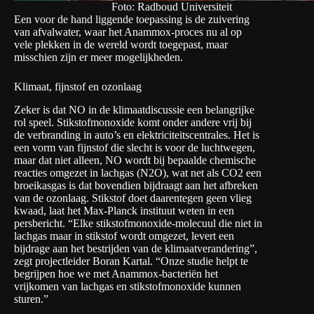
Foto: Radboud Universiteit
Een voor de hand liggende toepassing is de zuivering
van afvalwater, waar het Anammox-proces nu al op
vele plekken in de wereld wordt toegepast, maar
misschien zijn er meer mogelijkheden.
Klimaat, fijnstof en ozonlaag
Zeker is dat NO in de klimaatdiscussie een belangrijke
rol speel. Stikstofmonoxide komt onder andere vrij bij
de verbranding in auto’s en elektriciteitscentrales. Het is
een vorm van fijnstof die slecht is voor de luchtwegen,
maar dat niet alleen, NO wordt bij bepaalde chemische
reacties omgezet in lachgas (N2O), wat net als CO2 een
broeikasgas is dat bovendien bijdraagt aan het afbreken
van de ozonlaag. Stikstof doet daarentegen geen vlieg
kwaad, laat het Max-Planck instituut weten in een
persbericht. “Elke stikstofmonoxide-molecuul die niet in
lachgas maar in stikstof wordt omgezet, levert een
bijdrage aan het bestrijden van de klimaatverandering”,
zegt projectleider Boran Kartal. “Onze studie helpt te
begrijpen hoe we met Anammox-bacteriën het
vrijkomen van lachgas en stikstofmonoxide kunnen
sturen.”