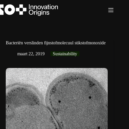
Ga
naar
de
inhoud
Bacteriën verslinden fijnstofmolecuul stikstofmonoxide
maart 22, 2019
Sustainability