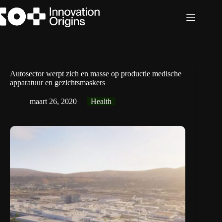
Ga
naar
de
inhoud
Autosector werpt zich en masse op productie medische
apparatuur en gezichtsmaskers
maart 26, 2020
Health