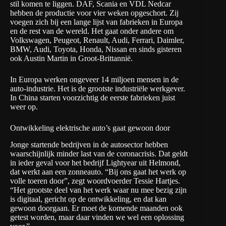
stil komen te liggen. DAF, Scania en VDL Nedcar
hebben de productie voor vier weken opgeschort. Zij
voegen zich bij een lange lijst van fabrieken in Europa
en de rest van de wereld. Het gaat onder andere om
Volkswagen, Peugeot, Renault, Audi, Ferrari, Daimler,
BMW, Audi, Toyota, Honda, Nissan en sinds gisteren
ook Austin Martin in Groot-Brittannië.
In Europa werken ongeveer 14 miljoen mensen in de
auto-industrie. Het is de grootste industriële werkgever.
In China starten voorzichtig de eerste fabrieken juist
weer op.
Ontwikkeling elektrische auto’s gaat gewoon door
Jonge startende bedrijven in de autosector hebben
waarschijnlijk minder last van de coronacrisis. Dat geldt
in ieder geval voor het bedrijf Lightyear uit Helmond,
dat werkt aan een zonneauto. “Bij ons gaat het werk op
volle toeren door”, zegt woordvoerder Tessie Hartjes.
“Het grootste deel van het werk waar nu mee bezig zijn
is digitaal, gericht op de ontwikkeling, en dat kan
gewoon doorgaan. Er moet de komende maanden ook
getest worden, maar daar vinden we wel een oplossing