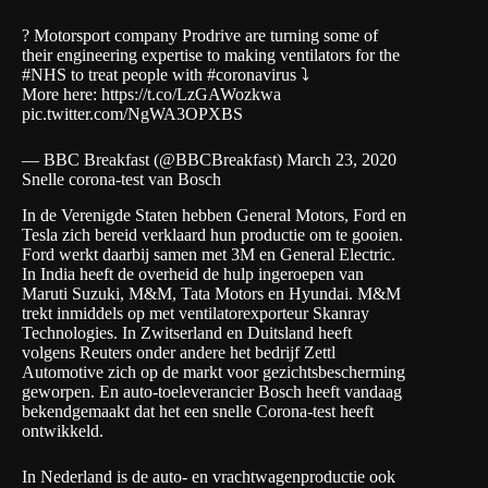
? Motorsport company Prodrive are turning some of
their engineering expertise to making ventilators for the
#NHS
to treat people with
#coronavirus
⤵️
More here:
https://t.co/LzGAWozkwa
pic.twitter.com/NgWA3OPXBS
— BBC Breakfast (@BBCBreakfast)
March 23, 2020
Snelle corona-test van Bosch
In de Verenigde Staten hebben General Motors, Ford en
Tesla zich bereid verklaard hun productie om te gooien.
Ford werkt daarbij samen met 3M en General Electric.
I
n India
heeft de overheid de hulp ingeroepen van
Maruti Suzuki, M&M, Tata Motors en Hyundai. M&M
trekt inmiddels op met ventilatorexporteur Skanray
Technologies. In Zwitserland en Duitsland heeft
volgens Reuters
onder andere het bedrijf Zettl
Automotive zich op de markt voor gezichtsbescherming
geworpen. En
auto-toeleverancier Bosch
heeft vandaag
bekendgemaakt dat het een snelle Corona-test heeft
ontwikkeld.
In Nederland is de auto- en vrachtwagenproductie ook