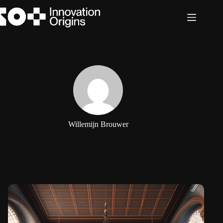
Ga
naar
de
inhoud
Willemijn Brouwer