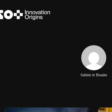
Ga
naar
de
inhoud
Sabine te Braake