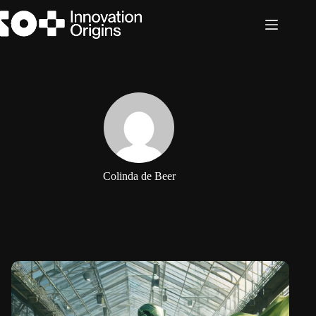
Ga
naar
de
inhoud
Colinda de Beer