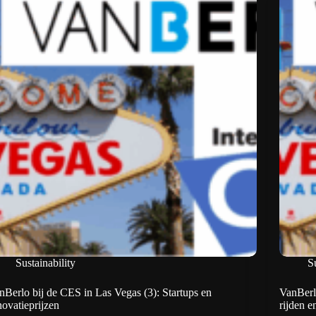
Sustainability
Su
nBerlo bij de CES in Las Vegas (3): Startups en
VanBerl
novatieprijzen
rijden 