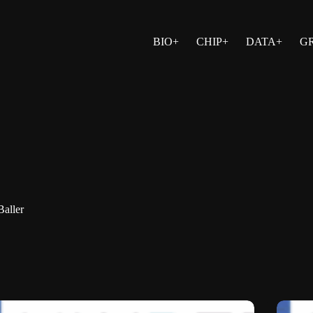
BIO+
CHIP+
DATA+
G
Baller