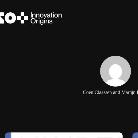
Ga
naar
de
inhoud
Coen Claassen and Martijn 