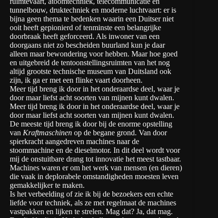
ruimtevaart, atoomtechniek, telecommunicatie en
tunnelbouw, druktechniek en moderne luchtvaart: er is
bijna geen thema te bedenken waarin een Duitser niet
ooit heeft gepionierd of tenminste een belangrijke
doorbraak heeft geforceerd. Als inwoner van een
doorgaans niet zo bescheiden buurland kun je daar
alleen maar bewondering voor hebben. Maar hoe goed
en uitgebreid de tentoonstellingsruimten van het nog
altijd grootste technische museum van Duitsland ook
zijn, ik ga er met een flinke vaart doorheen.
Meer tijd breng ik door in het onderaardse deel, waar je
door maar liefst acht soorten van mijnen kunt dwalen.
Meer tijd breng ik door in het onderaardse deel, waar je
door maar liefst acht soorten van mijnen kunt dwalen.
De meeste tijd breng ik door bij de enorme opstelling
van
Kraftmaschinen
op de begane grond. Van door
spierkracht aangedreven machines naar de
stoommachine en de dieselmotor. In dit deel wordt voor
mij de onstuitbare drang tot innovatie het meest tastbaar.
Machines waren er om het werk van mensen (en dieren)
die vaak in deplorabele omstandigheden moesten leven
gemakkelijker te maken.
Is het verbeelding of zie ik bij de bezoekers een echte
liefde voor techniek, als ze met regelmaat de machines
vastpakken en lijken te strelen. Mag dat? Ja, dat mag.