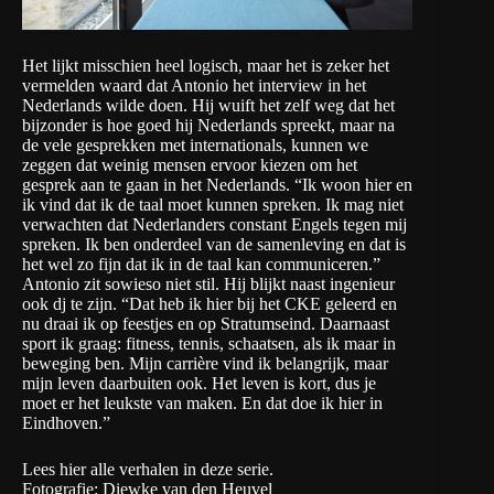
Het lijkt misschien heel logisch, maar het is zeker het
vermelden waard dat Antonio het interview in het
Nederlands wilde doen. Hij wuift het zelf weg dat het
bijzonder is hoe goed hij Nederlands spreekt, maar na
de vele gesprekken met internationals, kunnen we
zeggen dat weinig mensen ervoor kiezen om het
gesprek aan te gaan in het Nederlands. “Ik woon hier en
ik vind dat ik de taal moet kunnen spreken. Ik mag niet
verwachten dat Nederlanders constant Engels tegen mij
spreken. Ik ben onderdeel van de samenleving en dat is
het wel zo fijn dat ik in de taal kan communiceren.”
Antonio zit sowieso niet stil. Hij blijkt naast ingenieur
ook dj te zijn. “Dat heb ik hier bij het CKE geleerd en
nu draai ik op feestjes en op Stratumseind. Daarnaast
sport ik graag: fitness, tennis, schaatsen, als ik maar in
beweging ben. Mijn carrière vind ik belangrijk, maar
mijn leven daarbuiten ook. Het leven is kort, dus je
moet er het leukste van maken. En dat doe ik hier in
Eindhoven.”
Lees
hier
alle verhalen in deze serie.
Fotografie: Diewke van den Heuvel