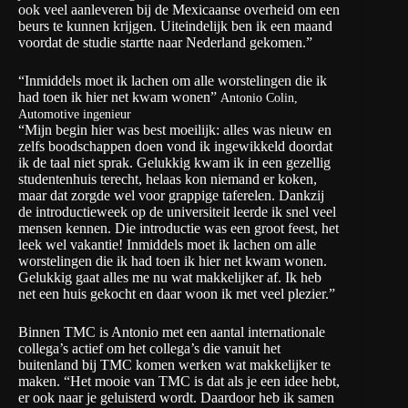
ook veel aanleveren bij de Mexicaanse overheid om een
beurs te kunnen krijgen. Uiteindelijk ben ik een maand
voordat de studie startte naar Nederland gekomen.”
“Inmiddels moet ik lachen om alle worstelingen die ik
had toen ik hier net kwam wonen”
Antonio Colin,
Automotive ingenieur
“Mijn begin hier was best moeilijk: alles was nieuw en
zelfs boodschappen doen vond ik ingewikkeld doordat
ik de taal niet sprak. Gelukkig kwam ik in een gezellig
studentenhuis terecht, helaas kon niemand er koken,
maar dat zorgde wel voor grappige taferelen. Dankzij
de introductieweek op de universiteit leerde ik snel veel
mensen kennen. Die introductie was een groot feest, het
leek wel vakantie! Inmiddels moet ik lachen om alle
worstelingen die ik had toen ik hier net kwam wonen.
Gelukkig gaat alles me nu wat makkelijker af. Ik heb
net een huis gekocht en daar woon ik met veel plezier.”
Binnen TMC is Antonio met een aantal internationale
collega’s actief om het collega’s die vanuit het
buitenland bij TMC komen werken wat makkelijker te
maken. “Het mooie van TMC is dat als je een idee hebt,
er ook naar je geluisterd wordt. Daardoor heb ik samen