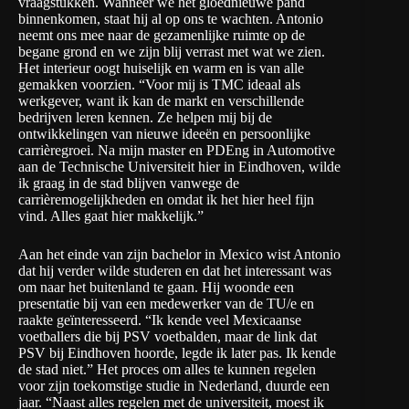
vraagstukken. Wanneer we het gloednieuwe pand
binnenkomen, staat hij al op ons te wachten. Antonio
neemt ons mee naar de gezamenlijke ruimte op de
begane grond en we zijn blij verrast met wat we zien.
Het interieur oogt huiselijk en warm en is van alle
gemakken voorzien. “Voor mij is TMC ideaal als
werkgever, want ik kan de markt en verschillende
bedrijven leren kennen. Ze helpen mij bij de
ontwikkelingen van nieuwe ideeën en persoonlijke
carrièregroei. Na mijn master en PDEng in Automotive
aan de Technische Universiteit hier in Eindhoven, wilde
ik graag in de stad blijven vanwege de
carrièremogelijkheden en omdat ik het hier heel fijn
vind. Alles gaat hier makkelijk.”
Aan het einde van zijn bachelor in Mexico wist Antonio
dat hij verder wilde studeren en dat het interessant was
om naar het buitenland te gaan. Hij woonde een
presentatie bij van een medewerker van de TU/e en
raakte geïnteresseerd. “Ik kende veel Mexicaanse
voetballers die bij PSV voetbalden, maar de link dat
PSV bij Eindhoven hoorde, legde ik later pas. Ik kende
de stad niet.” Het proces om alles te kunnen regelen
voor zijn toekomstige studie in Nederland, duurde een
jaar. “Naast alles regelen met de universiteit, moest ik