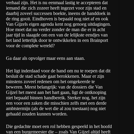
verhaal zijn. Het is nu eenmaal lastig te accepteren dat
iemand die zich zozeer heeft ingezet voor zijn stad en
daarbij zoveel successen boekte, ineens de handdoek in
de ring gooit. Eindhoven is bepaald nog niet af en ook
Van Gijzels eigen agenda kent nog genoeg uitdagingen.
Hoe moet dat nu verder zonder de man die er in acht
jaar tijd in slaagde om een van de lelijkste eendjes van
het land letterlijk door te ontwikkelen in een Brainport
voor de complete wereld?
Ga daar als opvolger maar eens aan staan.
Het ligt inderdaad voor de hand om nu te roepen dat dit
besluit de stad schade gaat berokkenen. Maar er zijn
minstens zoveel redenen om het omgekeerde te
beweren. Meest belangrijk: van de dossiers die Van
Gijzel het meest aan het hart gaan, ligt de ontknoping
niet bepaald binnen handbereik. Sterker nog, het zijn
een voor een zaken die misschien zelfs met een derde
ambtstermijn (als de wet die al zou toestaan) nog niet
gehaald zouden kunnen worden.
Die gedachte moet een rol hebben gespeeld in het hoofd
van een burgemeester die – zoals Van Gijzel altijd heeft