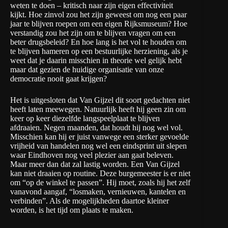
weten te doen – kritisch naar zijn eigen effectiviteit
kijkt. Hoe zinvol zou het zijn geweest om nog een paar
jaar te blijven roepen om een eigen Rijksmuseum? Hoe
verstandig zou het zijn om te blijven vragen om een
beter drugsbeleid? En hoe lang is het vol te houden om
te blijven hameren op een bestuurlijke herziening, als je
weet dat je daarin misschien in theorie wel gelijk hebt
maar dat gezien de huidige organisatie van onze
democratie nooit gaat krijgen?
Het is uitgesloten dat Van Gijzel dit soort gedachten niet
heeft laten meewegen. Natuurlijk heeft hij geen zin om
keer op keer diezelfde langspeelplaat te blijven
afdraaien. Negen maanden, dat houdt hij nog wel vol.
Misschien kan hij er juist vanwege een sterker gevoelde
vrijheid van handelen nog wel een eindsprint uit slepen
waar Eindhoven nog veel plezier aan gaat beleven.
Maar meer dan dat zal lastig worden. Een Van Gijzel
kan niet draaien op routine. Deze burgemeester is er niet
om “op de winkel te passen”. Hij moet, zoals hij het zelf
vanavond aangaf, “losmaken, vernieuwen, kantelen en
verbinden”. Als de mogelijkheden daartoe kleiner
worden, is het tijd om plaats te maken.