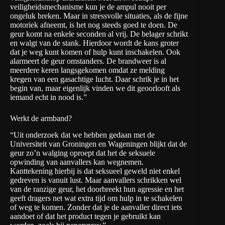
veiligheidsmechanisme kun je de ampul nooit per
ongeluk breken. Maar in stressvolle situaties, als de fijne
motoriek afneemt, is het nog steeds goed te doen. De
geur komt na enkele seconden al vrij. De belager schrikt
en walgt van de stank. Hierdoor wordt de kans groter
dat je weg kunt komen of hulp kunt inschakelen. Ook
alarmeert de geur omstanders. De brandweer is al
meerdere keren langsgekomen omdat ze melding
kregen van een gasachtige lucht. Daar schrik je in het
begin van, maar eigenlijk vinden we dit geoorlooft als
iemand echt in nood is.”
Werkt de armband?
“Uit onderzoek dat we hebben gedaan met de
Universiteit van Groningen en Wageningen blijkt dat de
geur zo’n walging oproept dat het de seksuele
opwinding van aanvallers kan wegnemen.
Kanttekening hierbij is dat seksueel geweld niet enkel
gedreven is vanuit lust. Maar aanvallers schrikken wel
van de ranzige geur, het doorbreekt hun agressie en het
geeft dragers net wat extra tijd om hulp in te schakelen
of weg te komen. Zonder dat je de aanvaller direct iets
aandoet of dat het product tegen je gebruikt kan