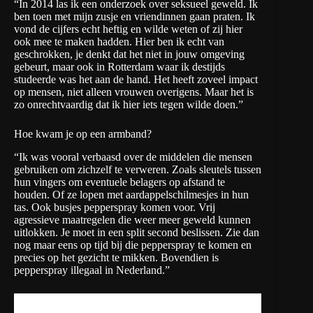
“In 2014 las ik een onderzoek over seksueel geweld. Ik
ben toen met mijn zusje en vriendinnen gaan praten. Ik
vond de cijfers echt heftig en wilde weten of zij hier
ook mee te maken hadden. Hier ben ik echt van
geschrokken, je denkt dat het niet in jouw omgeving
gebeurt, maar ook in Rotterdam waar ik destijds
studeerde was het aan de hand. Het heeft zoveel impact
op mensen, niet alleen vrouwen overigens. Maar het is
zo onrechtvaardig dat ik hier iets tegen wilde doen.”
Hoe kwam je op een armband?
“Ik was vooral verbaasd over de middelen die mensen
gebruiken om zichzelf te verweren. Zoals sleutels tussen
hun vingers om eventuele belagers op afstand te
houden. Of ze lopen met aardappelschilmesjes in hun
tas. Ook busjes pepperspray komen voor. Vrij
agressieve maatregelen die weer meer geweld kunnen
uitlokken. Je moet in een split second beslissen. Zie dan
nog maar eens op tijd bij die pepperspray te komen en
precies op het gezicht te mikken. Bovendien is
pepperspray illegaal in Nederland.”