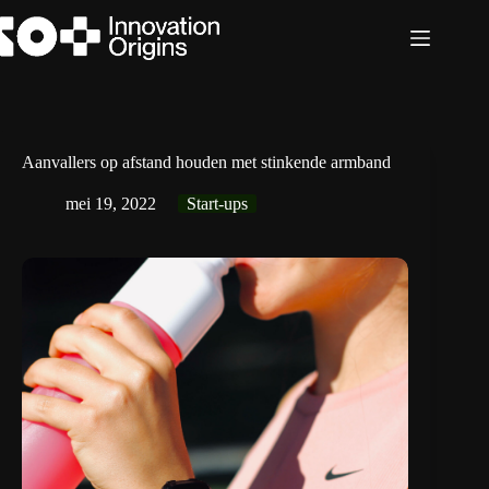
Ga
naar
de
inhoud
Aanvallers op afstand houden met stinkende armband
mei 19, 2022
Start-ups