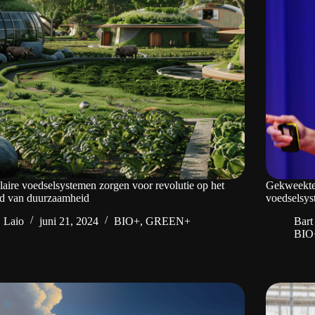
laire voedselsystemen zorgen voor revolutie op het
Gekweekte 
ed van duurzaamheid
voedselsy
Laio
juni 21, 2024
BIO+
,
GREEN+
Bart
BIO