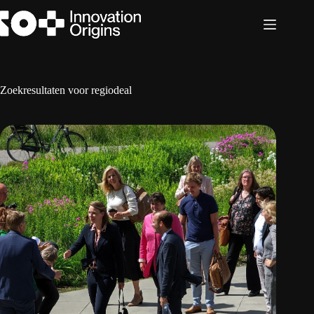
Ga
naar
de
inhoud
Zoekresultaten voor regiodeal