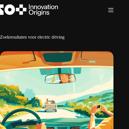
Ga
naar
de
inhoud
Zoekresultaten voor electric driving