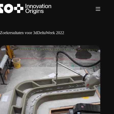
Ga
naar
de
inhoud
Zoekresultaten voor 3dDeltaWeek 2022