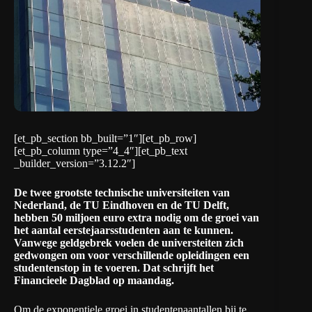
[et_pb_section bb_built=”1″][et_pb_row]
[et_pb_column type=”4_4″][et_pb_text
_builder_version=”3.12.2″]
De twee grootste technische universiteiten van
Nederland, de TU Eindhoven en de TU Delft,
hebben 50 miljoen euro extra nodig om de groei van
het aantal eerstejaarsstudenten aan te kunnen.
Vanwege geldgebrek voelen de universteiten zich
gedwongen om voor verschillende opleidingen een
studentenstop in te voeren.
Dat
schrijft
het
Financieele Dagblad op maandag.
Om de exponentiele groei in studentenaantallen bij te