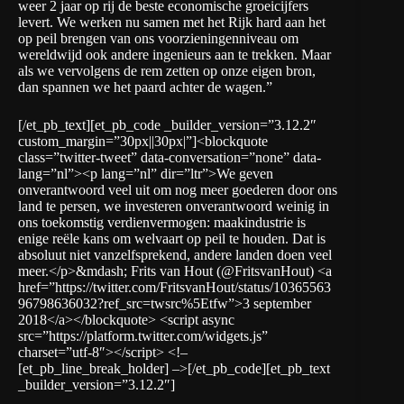
weer 2 jaar op rij de beste economische groeicijfers
levert. We werken nu samen met het Rijk hard aan het
op peil brengen van ons voorzieningenniveau om
wereldwijd ook andere ingenieurs aan te trekken. Maar
als we vervolgens de rem zetten op onze eigen bron,
dan spannen we het paard achter de wagen.”
[/et_pb_text][et_pb_code _builder_version=”3.12.2″
custom_margin=”30px||30px|”]<blockquote
class=”twitter-tweet” data-conversation=”none” data-
lang=”nl”><p lang=”nl” dir=”ltr”>We geven
onverantwoord veel uit om nog meer goederen door ons
land te persen, we investeren onverantwoord weinig in
ons toekomstig verdienvermogen: maakindustrie is
enige reële kans om welvaart op peil te houden. Dat is
absoluut niet vanzelfsprekend, andere landen doen veel
meer.</p>&mdash; Frits van Hout (@FritsvanHout) <a
href=”https://twitter.com/FritsvanHout/status/10365563
96798636032?ref_src=twsrc%5Etfw”>3 september
2018</a></blockquote> <script async
src=”https://platform.twitter.com/widgets.js”
charset=”utf-8″></script> <!–
[et_pb_line_break_holder] –>[/et_pb_code][et_pb_text
_builder_version=”3.12.2″]