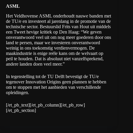
ASML
Het Veldhovense ASML onderhoudt nauwe banden met
de TU/e en investeert al jarenlang in de promotie van de
technische sector. Bestuurslid Frits van Hout uit middels
een Tweet hevige kritiek op Den Haag: “We geven
onverantwoord veel uit om nog meer goederen door ons
land te persen, maar we investeren onverantwoord
weinig in ons toekomstig verdienvermogen. De
maakindustrie is enige reële kans om de welvaart op
peil te houden. Dat is absoluut niet vanzelfsprekend,
andere landen doen veel meer.”
In tegenstelling tot de TU Delft bevestigt de TU/e
tegenover Innovation Origins geen plannen te hebben
om te stoppen met het aanbieden van verschillende
opleidingen.
[/et_pb_text][/et_pb_column][/et_pb_row]
[/et_pb_section]