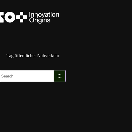
Skip
to
content
Tag
öffentlicher Nahverkehr
No
results