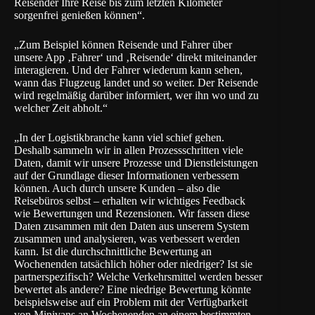
Reisender Ihre Reise bis zum letzten Kilometer
sorgenfrei genießen können“.
„Zum Beispiel können Reisende und Fahrer über
unsere App ‚Fahrer‘ und ‚Reisende‘ direkt miteinander
interagieren. Und der Fahrer wiederum kann sehen,
wann das Flugzeug landet und so weiter. Der Reisende
wird regelmäßig darüber informiert, wer ihn wo und zu
welcher Zeit abholt.“
„In der Logistikbranche kann viel schief gehen.
Deshalb sammeln wir in allen Prozessschritten viele
Daten, damit wir unsere Prozesse und Dienstleistungen
auf der Grundlage dieser Informationen verbessern
können. Auch durch unsere Kunden – also die
Reisebüros selbst – erhalten wir wichtiges Feedback
wie Bewertungen und Rezensionen. Wir fassen diese
Daten zusammen mit den Daten aus unserem System
zusammen und analysieren, was verbessert werden
kann. Ist die durchschnittliche Bewertung an
Wochenenden tatsächlich höher oder niedriger? Ist sie
partnerspezifisch? Welche Verkehrsmittel werden besser
bewertet als andere? Eine niedrige Bewertung könnte
beispielsweise auf ein Problem mit der Verfügbarkeit
von Minivans an Wochenenden an einem bestimmten