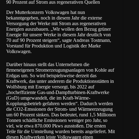
90 Prozent auf Strom aus regenerativen Quellen
Der Mutterkonzern Volkswagen hat nun
bekanntgegeben, noch in diesem Jahr die externe
Versorgung der Werke mit Strom aus regenerativen
Energien auszubauen. „Wir wollen den Bezug grüner
Energie für unsere Werke in diesem Jahr deutlich von
70 auf 90 Prozent steigern“, sagte Andreas Tostmann,
Vorstand für Produktion und Logistik der Marke
Volkswagen.
Darüber hinaus stellt das Unternehmen die
firmeneigenen Stromerzeugungsanlagen von Kohle auf
Erdgas um. So wird beispielsweise derzeit das
Kraftwerk, das unter anderem die Produktionsstätten in
Wolfsburg mit Energie versorgt, bis 2022 auf
„hocheffiziente Gas-und-Dampfturbinen-Kraftwerke
(GuD) umgewandelt, die im Kraft-Wärme-
Kopplungsbetrieb gefahren werden“. Dadurch werden
die CO2-Emssionen der Strom- und Wärmeerzeugung
um 60 Prozent sinken. Das bedeutet, rund 1,5 Millionen
Tonnen schädliche Emissionen weniger pro Jahr, so
viel, wie etwa 870.000 Pkws ausstoßen. Die ersten
Teile für die Umstellung wurden bereits angeliefert. Mit
diesen Kraftwerken leiste Volkswagen einen