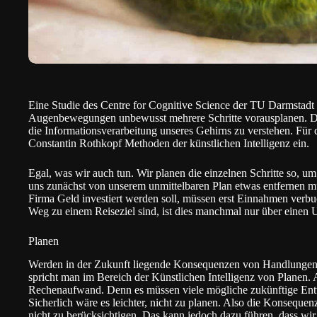
Eine Studie des
Centre for Cognitive Science
der
TU Darmstadt
Augenbewegungen unbewusst mehrere Schritte vorausplanen. Di
die Informationsverarbeitung unseres Gehirns zu verstehen. Für 
Constantin Rothkopf Methoden der künstlichen Intelligenz ein.
Egal, was wir auch tun. Wir planen die einzelnen Schritte so, um
uns zunächst von unserem unmittelbaren Plan etwas entfernen m
Firma Geld investiert werden soll, müssen erst Einnahmen verb
Weg zu einem Reiseziel sind, ist dies manchmal nur über einen
Planen
Werden in der Zukunft liegende Konsequenzen von Handlungen 
spricht man im Bereich der Künstlichen Intelligenz von Planen. A
Rechenaufwand. Denn es müssen viele mögliche zukünftige Ent
Sicherlich wäre es leichter, nicht zu planen. Also die Konseque
nicht zu berücksichtigen. Das kann jedoch dazu führen, dass wir 