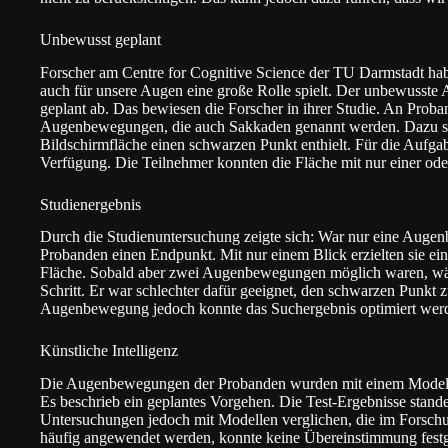
Unbewusst geplant
Forscher am Centre for Cognitive Science der TU Darmstadt ha
auch für unsere Augen eine große Rolle spielt. Der unbewusst
geplant ab. Das bewiesen die Forscher in ihrer Studie. An Proba
Augenbewegungen, die auch Sakkaden genannt werden. Dazu soll
Bildschirmfläche einen schwarzen Punkt enthielt. Für die Aufgabe
Verfügung. Die Teilnehmer konnten die Fläche mit nur einer o
Studienergebnis
Durch die Studienuntersuchung zeigte sich: War nur eine Augen
Probanden einen Endpunkt. Mit nur einem Blick erzielten sie e
Fläche. Sobald aber zwei Augenbewegungen möglich waren, wäh
Schritt. Er war schlechter dafür geeignet, den schwarzen Punkt z
Augenbewegung jedoch konnte das Suchergebnis optimiert wer
Künstliche Intelligenz
Die Augenbewegungen der Probanden wurden mit einem Modell de
Es beschrieb ein geplantes Vorgehen. Die Test-Ergebnisse stan
Untersuchungen jedoch mit Modellen verglichen, die im Forsch
häufig angewendet werden, konnte keine Übereinstimmung festg