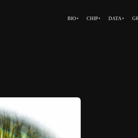
BIO+
CHIP+
DATA+
G