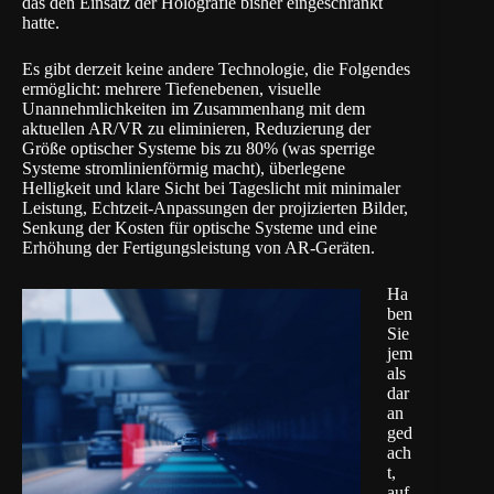
das den Einsatz der Holografie bisher eingeschränkt
hatte.
Es gibt derzeit keine andere Technologie, die Folgendes
ermöglicht: mehrere Tiefenebenen, visuelle
Unannehmlichkeiten im Zusammenhang mit dem
aktuellen AR/VR zu eliminieren, Reduzierung der
Größe optischer Systeme bis zu 80% (was sperrige
Systeme stromlinienförmig macht), überlegene
Helligkeit und klare Sicht bei Tageslicht mit minimaler
Leistung, Echtzeit-Anpassungen der projizierten Bilder,
Senkung der Kosten für optische Systeme und eine
Erhöhung der Fertigungsleistung von AR-Geräten.
Ha
ben
Sie
jem
als
dar
an
ged
ach
t,
auf