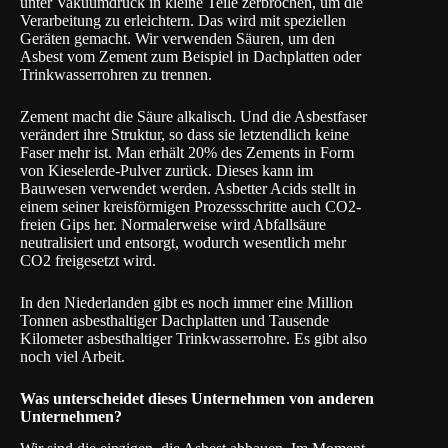
unter Vakuumdruck in kleine Teile zerbrochen, um die
Verarbeitung zu erleichtern. Das wird mit speziellen
Geräten gemacht. Wir verwenden Säuren, um den
Asbest vom Zement zum Beispiel in Dachplatten oder
Trinkwasserrohren zu trennen.
Zement macht die Säure alkalisch. Und die Asbestfaser
verändert ihre Struktur, so dass sie letztendlich keine
Faser mehr ist. Man erhält 20% des Zements in Form
von Kieselerde-Pulver zurück. Dieses kann im
Bauwesen verwendet werden. Asbetter Acids stellt in
einem seiner kreisförmigen Prozessschritte auch CO2-
freien Gips her. Normalerweise wird Abfallsäure
neutralisiert und entsorgt, wodurch wesentlich mehr
CO2 freigesetzt wird.
In den Niederlanden gibt es noch immer eine Million
Tonnen asbesthaltiger Dachplatten und Tausende
Kilometer asbesthaltiger Trinkwasserrohre. Es gibt also
noch viel Arbeit.
Was unterscheidet dieses Unternehmen von anderen
Unternehmen?