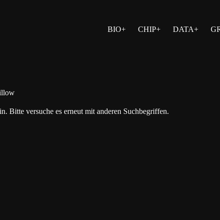
BIO+
CHIP+
DATA+
G
illow
n. Bitte versuche es erneut mit anderen Suchbegriffen.