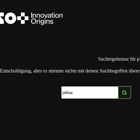
Zum
Inhalt
springen
Suchergebnisse für p
Entschuldigung, aber es stimmte nichts mit deinen Suchbegriffen überei
Keine
Ergebnisse