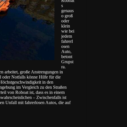
Roboat
s
genaus
o groß
oder
klein
wie bei
jedem
fahrerl
osen
Auto,
betont
Grupst
ra.
en arbeitet, große Anstrengungen in
 oder Notfalls könne Hilfe für die
e Höchstgeschwindigkeit in den
Umgebung im Vergleich zu den Straßen
eil von Roboat ist, dass es in einem
unwahrscheinlichen – Zwischenfalls ist
en Unfall mit fahrerlosen Autos, die auf