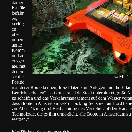
damer
Kanäle
befahr
en,
verfüg
en
über
unbem
annte
Komm
unikati
onsger
äte, mit
denen
sie die
© MIT
Positio
n anderer Boote kennen, freie Plätze zum Anlegen und die Erla
Bereiche erhalten“, so Grupstra. „Die Stadt unternimmt große A
zu schaffen und das Verkehrsmanagement auf dem Wasser voranz
dass Boote in Amsterdam GPS-Tracking-Sensoren an Bord habe
zur Abschätzung und Beobachtung des Verkehrs auf den Kanäle
Technologie, die es ihm ermöglicht, alle Boote in Amsterdam z
werden.“
Fünfjähriges Forschungsprojekt