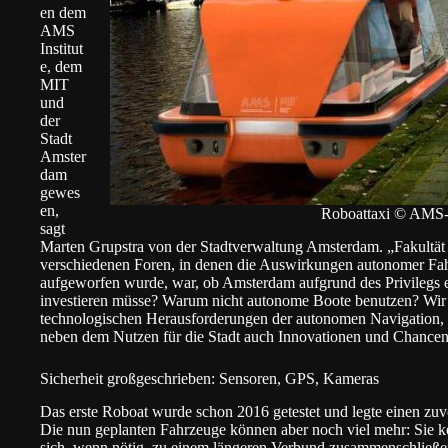
en dem
AMS
Institut
e
, dem
MIT
und
der
Stadt
Amster
dam
gewes
en,
Roboattaxi © AMS-I
sagt
Marten Grupstra von der Stadtverwaltung Amsterdam. „Fakultät u
verschiedenen Foren, in denen die Auswirkungen autonomer Fahr
aufgeworfen wurde, war, ob Amsterdam aufgrund des Privilegs e
investieren müsse? Warum nicht autonome Boote benutzen? Wir e
technologischen Herausforderungen der autonomen Navigation, i
neben dem Nutzen für die Stadt auch Innovationen und Chancen
Sicherheit großgeschrieben: Sensoren, GPS, Kameras
Das erste Roboat wurde schon 2016 getestet und legte einen z
Die nun geplanten Fahrzeuge können aber noch viel mehr: Sie
sich, wenn nötig, zu einem längeren Verbund zusammenschließe