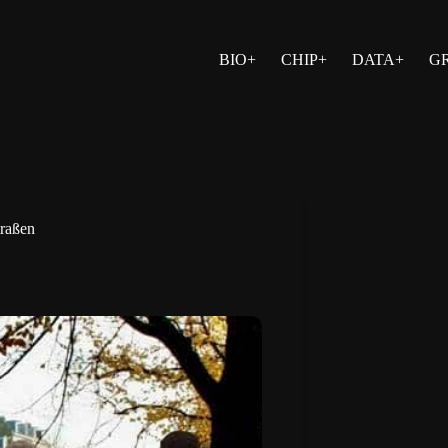
BIO+
CHIP+
DATA+
G
traßen