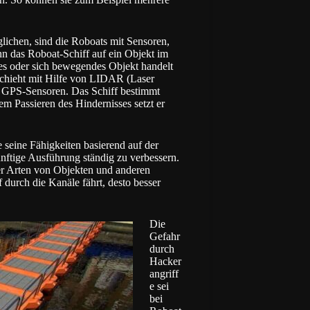
ichen, sind die Roboats mit Sensoren,
 das Roboat-Schiff auf ein Objekt im
äres oder sich bewegendes Objekt handelt
eschieht mit Hilfe von LIDAR (Laser
 GPS-Sensoren. Das Schiff bestimmt
 Passieren des Hindernisses setzt er
 seine Fähigkeiten basierend auf der
nftige Ausführung ständig zu verbessern.
er Arten von Objekten und anderen
durch die Kanäle fährt, desto besser
Die
Gefahr
durch
Hacker
angriff
e sei
bei