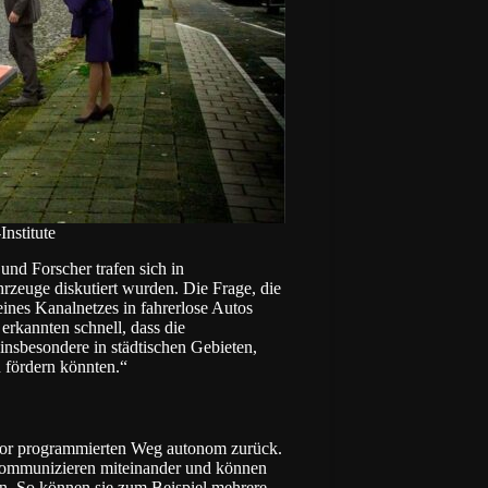
nstitute
nd Forscher trafen sich in
zeuge diskutiert wurden. Die Frage, die
ines Kanalnetzes in fahrerlose Autos
rkannten schnell, dass die
nsbesondere in städtischen Gebieten,
 fördern könnten.“
uvor programmierten Weg autonom zurück.
 kommunizieren miteinander und können
n. So können sie zum Beispiel mehrere