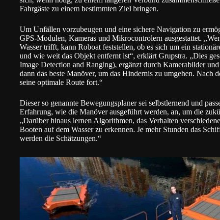
Fahrgäste zu einem bestimmten Ziel bringen.
Um Unfällen vorzubeugen und eine sichere Navigation zu ermögl
GPS-Modulen, Kameras und Mikrocontrolern ausgestattet. „Wenn
Wasser trifft, kann Roboat feststellen, ob es sich um ein station
und wie weit das Objekt entfernt ist“, erklärt Grupstra. „Dies g
Image Detection and Ranging), ergänzt durch Kamerabilder und
dann das beste Manöver, um das Hindernis zu umgehen. Nach dem
seine optimale Route fort.“
Dieser so genannte Bewegungsplaner sei selbstlernend und passe
Erfahrung, wie die Manöver ausgeführt werden, an, um die zukü
„Darüber hinaus lernen Algorithmen, das Verhalten verschieden
Booten auf dem Wasser zu erkennen. Je mehr Stunden das Schiff 
werden die Schätzungen.“