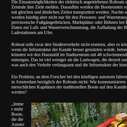
Die Einsatzmöglichkeiten der elektrisch angetriebenen Roboats si
Zentrale ihre Ziele melden. Daraufhin werden die Bootsrouten so
mit gleichen und ähnlichen Zielen transportiert werden. Nachts 
werden künftig aber nicht nur für den Personen- und Warentransp
provisorische Fußgängerbrücken, Marktplätze oder Bühnen bei F
Daten zur Luft- und Wasserverschmutzung, die Aufladung der Batt
Ladestationen am Ufer.
Roboat solle zwar den Straßenverkehr nicht ersetzen, aber es kö
wenn die Infrastruktur der Kanäle besser genutzten würde, beton
könnten wir den Hausmüll im Stadtzentrum mit 48 schwimmend
entsorgen. Das ist viel weniger als die Lastwagen, die derzeit
was auch den Verkehr verlangsamt und die Infrastruktur der his
Ein Problem, an dem Forscher bei den künftigen autonom fahre
in Amsterdam bezüglich der Roboats nicht: Wie kommunizieren
menschlichen Kapitänen der traditionellen Boote auf den Kanäle
werden?
„Imme
r mehr
Boote,
die die
Amster