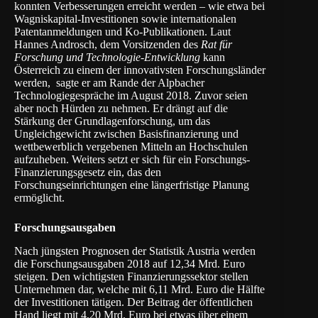
konnten Verbesserungen erreicht werden – wie etwa bei
Wagniskapital-Investitionen sowie internationalen
Patentanmeldungen und Ko-Publikationen. Laut
Hannes Androsch, dem Vorsitzenden des
Rat für
Forschung und Technologie-Entwicklung
kann
Österreich zu einem der innovativsten Forschungsländer
werden, sagte er am Rande der Alpbacher
Technologiegespräche im August 2018. Zuvor seien
aber noch Hürden zu nehmen. Er drängt auf die
Stärkung der Grundlagenforschung, um das
Ungleichgewicht zwischen Basisfinanzierung und
wettbewerblich vergebenen Mitteln an Hochschulen
aufzuheben. Weiters setzt er sich für ein Forschungs-
Finanzierungsgesetz ein, das den
Forschungseinrichtungen eine längerfristige Planung
ermöglicht.
Forschungsausgaben
Nach jüngsten Prognosen der Statistik Austria werden
die Forschungsausgaben 2018 auf 12,34 Mrd. Euro
steigen. Den wichtigsten Finanzierungssektor stellen
Unternehmen dar, welche mit 6,11 Mrd. Euro die Hälfte
der Investitionen tätigen. Der Beitrag der öffentlichen
Hand liegt mit 4,20 Mrd. Euro bei etwas über einem