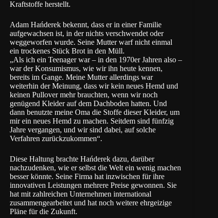
Kraftstoffe herstellt.
Adam Hańderek bekennt, dass er in einer Familie
aufgewachsen ist, in der nichts verschwendet oder
weggeworfen wurde. Seine Mutter warf nicht einmal
ein trockenes Stück Brot in den Müll.
„Als ich ein Teenager war – in den 1970er Jahren also –
war der Konsumismus, wie wir ihn heute kennen,
bereits im Gange. Meine Mutter allerdings war
weiterhin der Meinung, dass wir kein neues Hemd und
keinen Pullover mehr brauchten, wenn wir noch
genügend Kleider auf dem Dachboden hatten. Und
dann benutzte meine Oma die Stoffe dieser Kleider, um
mir ein neues Hemd zu machen. Seitdem sind fünfzig
Jahre vergangen, und wir sind dabei, auf solche
Verfahren zurückzukommen“.
Diese Haltung brachte Hańderek dazu, darüber
nachzudenken, wie er selbst die Welt ein wenig machen
besser könnte. Seine Firma hat inzwischen für ihre
innovativen Leistungen mehrere Preise gewonnen. Sie
hat mit zahlreichen Unternehmen international
zusammengearbeitet und hat noch weitere ehrgeizige
Pläne für die Zukunft.