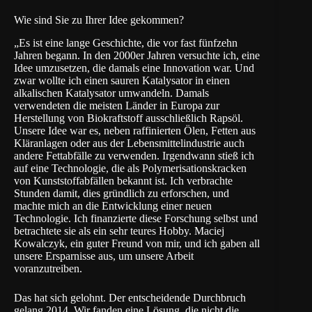
Wie sind Sie zu Ihrer Idee gekommen?
„Es ist eine lange Geschichte, die vor fast fünfzehn
Jahren begann. In den 2000er Jahren versuchte ich, eine
Idee umzusetzen, die damals eine Innovation war. Und
zwar wollte ich einen sauren Katalysator in einen
alkalischen Katalysator umwandeln. Damals
verwendeten die meisten Länder in Europa zur
Herstellung von Biokraftstoff ausschließlich Rapsöl.
Unsere Idee war es, neben raffinierten Ölen, Fetten aus
Kläranlagen oder aus der Lebensmittelindustrie auch
andere Fettabfälle zu verwenden. Irgendwann stieß ich
auf eine Technologie, die als Polymerisationskracken
von Kunststoffabfällen bekannt ist. Ich verbrachte
Stunden damit, dies gründlich zu erforschen, und
machte mich an die Entwicklung einer neuen
Technologie. Ich finanzierte diese Forschung selbst und
betrachtete sie als ein sehr teures Hobby. Maciej
Kowalczyk, ein guter Freund von mir, und ich gaben all
unsere Ersparnisse aus, um unsere Arbeit
voranzutreiben.
Das hat sich gelohnt. Der entscheidende Durchbruch
gelang 2014. Wir fanden eine Lösung, die nicht die