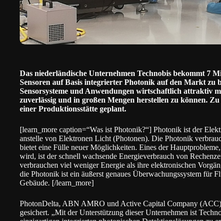
Das niederländische Unternehmen
Technobis
bekommt 7 Mi
Sensoren auf Basis integrierter Photonik auf den Markt zu 
Sensorsysteme und Anwendungen wirtschaftlich attraktiv ma
zuverlässig und in großen Mengen herstellen zu können. Zu
einer Produktionsstätte geplant.
[learn_more caption=“Was ist Photonik?“] Photonik ist der Elekt
anstelle von Elektronen Licht (Photonen). Die Photonik verbrauch
bietet eine Fülle neuer Möglichkeiten. Eines der Hauptprobleme
wird, ist der schnell wachsende Energieverbrauch von Rechenz
verbrauchen viel weniger Energie als ihre elektronischen Vorgä
die Photonik ist ein äußerst genaues Überwachungssystem für F
Gebäude. [/learn_more]
PhotonDelta
, ABN AMRO und Active Capital Company (ACC) 
gesichert. „Mit der Unterstützung dieser Unternehmen ist Techno