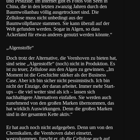
und Pestizide. Im Internet gibt es Fotos von Seen in
China, die in den letzten zwanzig Jahren durch den
Baumwollanbau völlig ausgetrocknet sind. Die
Zellulose muss nicht unbedingt aus der
Baumwollpflanze stammen. Sie kann überall auf der
Welt gefunden werden. Sogar in Algen, so dass
Ackerland für etwas anderes genutzt werden könnte.“
„Algenstoffe“
Doch trotz der Alternative, die Veenhoven zu bieten hat,
sind seine „Algenstoffe“ (noch) nicht in Produktion. Es
ist zu teuer, Zellulose aus den Algen zu gewinnen. „Im
Moment ist die Geschichte stärker als der Business
Case. Aber ich bin sicher nicht pessimistisch. Ich bin
nicht der Einzige, der daran arbeitet. Immer mehr Start-
ups – die viel weiter sind als ich – lassen sich
nachhaltigere Alternativen einfallen. Sie werden auch
zunehmend von den großen Marken übernommen, das
hat wirklich Auswirkungen. Denn die großen Marken
sind in der gesamten Kette aktiv.“
Er hat auch noch nicht aufgegeben. Denn um von den
Chemikalien, die Veenhoven dabei einsetzt,
wegzukommen, forscht er, ob die Cellulose auch auf