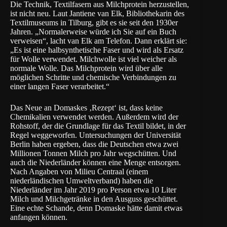
Die Technik, Textilfasern aus Milchprotein herzustellen,
ist nicht neu. Laut Jantiene van Elk, Bibliothekarin des
Textilmuseums in Tilburg, gibt es sie seit den 1930er
Jahren. „Normalerweise würde ich Sie auf ein Buch
verweisen“, lacht van Elk am Telefon. Dann erklärt sie:
„Es ist eine halbsynthetische Faser und wird als Ersatz
für Wolle verwendet. Milchwolle ist viel weicher als
normale Wolle. Das Milchprotein wird über alle
möglichen Schritte und chemische Verbindungen zu
einer langen Faser verarbeitet.“
Das Neue an Domaskes ‚Rezept‘ ist, dass keine
Chemikalien verwendet werden. Außerdem wird der
Rohstoff, der die Grundlage für das Textil bildet, in der
Regel weggeworfen. Untersuchungen der Universität
Berlin haben ergeben, dass die Deutschen etwa zwei
Millionen Tonnen Milch pro Jahr wegschütten. Und
auch die Niederländer können eine Menge entsorgen.
Nach Angaben von
Milieu Centraal
(einem
niederländischen Umweltverband) haben die
Niederländer im Jahr 2019 pro Person etwa 10 Liter
Milch und Milchgetränke in den Ausguss geschüttet.
Eine echte Schande, denn Domaske hätte damit etwas
anfangen können.