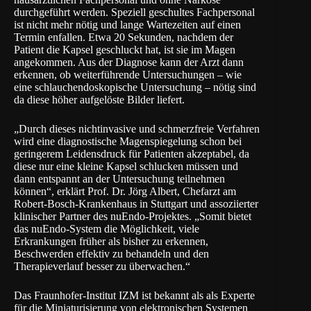
durchgeführt werden. Speziell geschultes Fachpersonal
ist nicht mehr nötig und lange Wartezeiten auf einen
Termin enfallen. Etwa 20 Sekunden, nachdem der
Patient die Kapsel geschluckt hat, ist sie im Magen
angekommen. Aus der Diagnose kann der Arzt dann
erkennen, ob weiterführende Untersuchungen – wie
eine schlauchendoskopische Untersuchung – nötig sind
da diese höher aufgelöste Bilder liefert.
„Durch dieses nichtinvasive und schmerzfreie Verfahren
wird eine diagnostische Magenspiegelung schon bei
geringerem Leidensdruck für Patienten akzeptabel, da
diese nur eine kleine Kapsel schlucken müssen und
dann entspannt an der Untersuchung teilnehmen
können“, erklärt Prof. Dr. Jörg Albert, Chefarzt am
Robert-Bosch-Krankenhaus in Stuttgart und assoziierter
klinischer Partner des nuEndo-Projektes. „Somit bietet
das nuEndo-System die Möglichkeit, viele
Erkrankungen früher als bisher zu erkennen,
Beschwerden effektiv zu behandeln und den
Therapieverlauf besser zu überwachen.“
Das Fraunhofer-Institut IZM ist bekannt als als Experte
für die Miniaturisierung von elektronischen Systemen