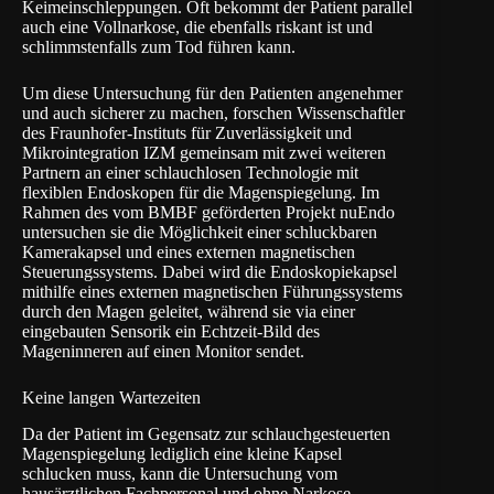
Keimeinschleppungen. Oft bekommt der Patient parallel
auch eine Vollnarkose, die ebenfalls riskant ist und
schlimmstenfalls zum Tod führen kann.
Um diese Untersuchung für den Patienten angenehmer
und auch sicherer zu machen, forschen Wissenschaftler
des
Fraunhofer-Instituts für Zuverlässigkeit und
Mikrointegration IZM
gemeinsam mit zwei weiteren
Partnern an einer schlauchlosen Technologie mit
flexiblen Endoskopen für die Magenspiegelung. Im
Rahmen des vom BMBF geförderten Projekt nuEndo
untersuchen sie die Möglichkeit einer schluckbaren
Kamerakapsel und eines externen magnetischen
Steuerungssystems. Dabei wird die Endoskopiekapsel
mithilfe eines externen magnetischen Führungssystems
durch den Magen geleitet, während sie via einer
eingebauten Sensorik ein Echtzeit-Bild des
Mageninneren auf einen Monitor sendet.
Keine langen Wartezeiten
Da der Patient im Gegensatz zur schlauchgesteuerten
Magenspiegelung lediglich eine kleine Kapsel
schlucken muss, kann die Untersuchung vom
hausärztlichen Fachpersonal und ohne Narkose