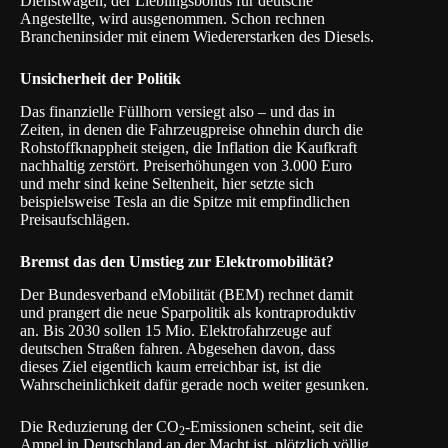
Dienstwagen, der Lieblingsbonus für deutsche
Angestellte, wird ausgenommen. Schon rechnen
Brancheninsider mit einem Wiedererstarken des Diesels.
Unsicherheit der Politik
Das finanzielle Füllhorn versiegt also – und das in
Zeiten, in denen die Fahrzeugpreise ohnehin durch die
Rohstoffknappheit steigen, die Inflation die Kaufkraft
nachhaltig zerstört. Preiserhöhungen von 3.000 Euro
und mehr sind keine Seltenheit, hier setzte sich
beispielsweise Tesla an die Spitze mit empfindlichen
Preisaufschlägen.
Bremst das den Umstieg zur Elektromobilität?
Der
Bundesverband eMobilität
(BEM) rechnet damit
und prangert die neue Sparpolitik als kontraproduktiv
an. Bis 2030 sollen 15 Mio. Elektrofahrzeuge auf
deutschen Straßen fahren. Abgesehen davon, dass
dieses Ziel eigentlich kaum erreichbar ist, ist die
Wahrscheinlichkeit dafür gerade noch weiter gesunken.
Die Reduzierung der CO
-Emissionen scheint, seit die
2
Ampel in Deutschland an der Macht ist, plötzlich völlig