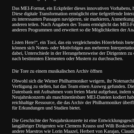
Das MEI-Format, ein Eckpfeiler dieses innovativen Vorhabens, h
Diese digitale Transformation ermöglicht eine tiefgreifende Inte
zu interessanten Passagen navigieren, sie markieren, Anmerkung
anderen teilen. Nach Angaben des Teams ermöglicht das MEI-F
anderen Programmen und erweitert so die Möglichkeiten der An
Listen Here!“, ein Tool, das ein vergleichendes Hörerlebnis biet
können sich Noten- oder Motivfolgen aus mehreren Interpretation
dabei, Unterschiede in der Herangehensweise der Dirigenten 
nach bestimmten Elementen oder Mustern zu durchsuchen.
Die Tore zu einem musikalischen Archiv öffnen
Obwohl sich die Wiener Philharmoniker weigern, ihr Notenarchiv
Verfügung zu stellen, hat das Team einen Ausweg gefunden. Die
Datenbank mit Aufnahmen vom freien Markt aufgebaut, indem si
Neujahrskonzerts als maschinenlesbare MEI-Dateien kodiert hab
reichhaltige Ressource, die das Archiv der Philharmoniker überf
für Erkundungen und Studien bietet.
Die Geschichte der Neujahrskonzerte ist eine Entwicklungsgesch
langjähriger Dirigenten wie Clemens Krauss und Willi Boskovsk
andere Maestros wie Lorin Maazel, Herbert von Karajan, Claud