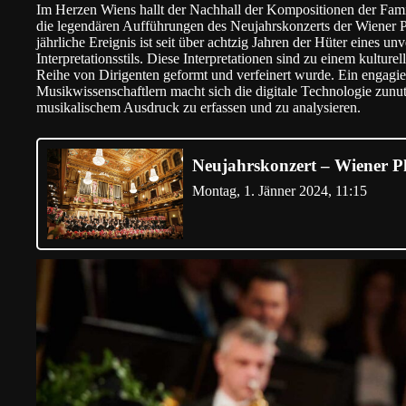
Im Herzen Wiens hallt der Nachhall der Kompositionen der Famili
die legendären Aufführungen des Neujahrskonzerts der Wiener Ph
jährliche Ereignis ist seit über achtzig Jahren der Hüter eines 
Interpretationsstils. Diese Interpretationen sind zu einem kultur
Reihe von Dirigenten geformt und verfeinert wurde. Ein engagi
Musikwissenschaftlern macht sich die digitale Technologie zunu
musikalischem Ausdruck zu erfassen und zu analysieren.
Neujahrskonzert – Wiener P
Montag, 1. Jänner 2024, 11:15