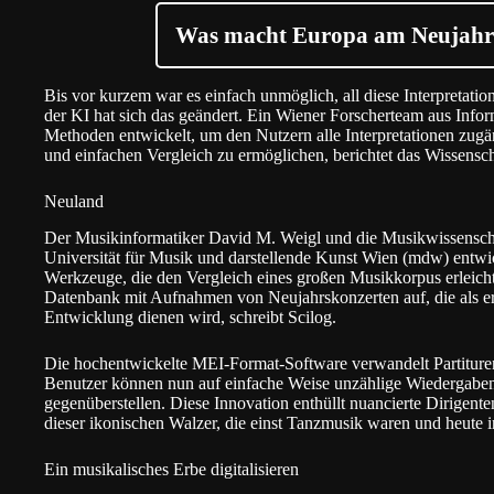
Was macht Europa am Neujahr
Bis vor kurzem war es einfach unmöglich, all diese Interpretat
der KI hat sich das geändert. Ein Wiener Forscherteam aus Infor
Methoden entwickelt, um den Nutzern alle Interpretationen zug
und einfachen Vergleich zu ermöglichen, berichtet das Wissensc
Neuland
Der Musikinformatiker David M. Weigl und die Musikwissensch
Universität für Musik und darstellende Kunst Wien (mdw) ent
Werkzeuge, die den Vergleich eines großen Musikkorpus erleicht
Datenbank mit Aufnahmen von Neujahrskonzerten auf, die als e
Entwicklung dienen wird, schreibt Scilog.
Die hochentwickelte MEI-Format-Software verwandelt Partituren 
Benutzer können nun auf einfache Weise unzählige Wiedergaben
gegenüberstellen. Diese Innovation enthüllt nuancierte Dirigent
dieser ikonischen Walzer, die einst Tanzmusik waren und heute 
Ein musikalisches Erbe digitalisieren