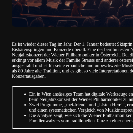
Es ist wieder dieser Tag im Jahr: Der 1. Januar bedeutet Skispri
Eisbärenspringen und Konzerte überall. Eine der berühmtesten Ne
Neujahrskonzert der Wiener Philharmoniker in Österreich. Bei 
erklingt vor allem Musik der Familie Strauss und anderer österr
ausgestrahlt und ist für seine erbauliche und unbeschwerte Musi
als 80 Jahre alte Tradition, und es gibt so viele Interpretatione
Konzertausgaben.
Ein in Wien ansässiges Team hat digitale Werkzeuge en
beim Neujahrskonzert der Wiener Philharmoniker zu an
Zwei Programme, „mei-friend“ und „Listen Here!“, erm
und einen systematischen Vergleich von Musikinterpret
Die Analyse zeigt, wie sich die Wiener Philharmoniker b
Familienwalzers vom traditionellen Tanz zu einer ehe