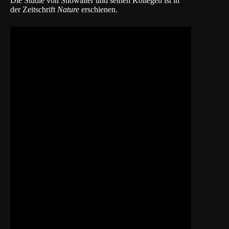
Die Studie von Showalter und seinen Kollegen ist in
der Zeitschrift
Nature
erschienen.