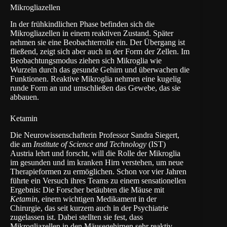
Mikrogliazellen
In der frühkindlichen Phase befinden sich die
Mikrogliazellen in einem reaktiven Zustand. Später
nehmen sie eine Beobachterrolle ein. Der Übergang ist
fließend, zeigt sich aber auch in der Form der Zellen. Im
Beobachtungsmodus ziehen sich Mikroglia wie
Wurzeln durch das gesunde Gehirn und überwachen die
Funktionen. Reaktive Mikroglia nehmen eine kugelig
runde Form an und umschließen das Gewebe, das sie
abbauen.
Ketamin
Die Neurowissenschafterin
Professor Sandra Siegert
,
die am
Institute of Science and Technology
(IST)
Austria lehrt und forscht, will die Rolle der Mikroglia
im gesunden und im kranken Hirn verstehen, um neue
Therapieformen zu ermöglichen. Schon vor vier Jahren
führte ein Versuch ihres Teams zu einem sensationellen
Ergebnis: Die Forscher betäubten die Mäuse mit
Ketamin
, einem wichtigen Medikament in der
Chirurgie, das seit kurzem auch in der Psychiatrie
zugelassen ist. Dabei stellten sie fest, dass
Mikrogliazellen in den Mäusegehirnen sehr reaktiv