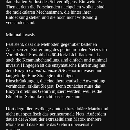
dauerhaften Verlust des Sehvermögens. Ein weiteres
Thema, dem die Forschenden nachgehen wollen, sind
die molekularen Mechanismen, die hinter ihrer
Entdeckung stehen und die noch nicht vollständig
verstanden sind.
Minimal invasiv
Fest steht, dass die Methoden gegenüber bestehen
Ansätzen zur Entfernung des perineuronalen Netzes im
Vorteil sind. Sowohl das 60-Hertz Lichtflackern als
auch die Ketaminbehandlung sind einfach und minimal
invasiv. Hingegen ist die enzymatische Entfernung mit
dem Enzym
Chondroitinase ABC
enorm invasiv und
langwierig. Eine Strategie mit einigen
Einschränkungen, die eine therapeutische Anwendung
verhindern, erklärt Siegert. Denn zunächst muss das
Enzym direkt ins Gehirn injiziert werden, weil es die
Blut-Hirn-Schranke nicht passieren kann.
Dort degradiert es die gesamte extrazelluläre Matrix und
nicht nur spezifisch das perineuronale Netz. Außerdem
dauert der Abbau der extrazellulären Matrix mehrere
Monate und das könnte das Gehirn übersensitiv
machen.