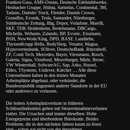
Franken-Guss, AMS-Osram, Deutsche Edelstahlwerke,
Heubacher Gruppe, Hülsta, Sartorius, Continental, 3M,
Tadano, Daimler Truck, Flender, Danish Crown,
Grundfos, Evonik, Tesla, Santander, Nürnberger,
Süddeutsche Zeitung, Illig, Depot, Vodafone, Marelli,
SKF, TDK Heidenheim, Bertelsmann, DBCargo,
Michelin, Webasto, Zalando, BP, Evonic, Eissmann,
BSH, NewWork/Xing, DPD, BASF, Landliebe,
ThyssenKrupp Hella, BodyShop, Venator, Magna,
Hypovereinsbank, SOliver, DeutscheBank. Ritzenhoff,
ZF, Conti Tech, Mercedes, Bayer, Viessmann, Bosch,
Galeria, Signa, Vionfood, Meyerburger, Miele, Brose,
VW Wintershall, SofwareAG, Sap, Arko, Hussel,
Eilles, TSystems, Unilever, Kärcher … Alle diese
Unternehmen haben in den letzten Monaten
Arbeitsplätze abgebaut, oder verkündet, die
Bundesrepublik zugunsten anderer Standorte in der EU
oder anderswo zu verlassen.
Die hohen Arbeitsplatzverluste in früheren
Schlüsselindustrien gehen mit Steuereinnahmeverlusten
einher. Die Ursachen sind immer dieselben: Hohe
Energiepreise und überbordene Bürokratie. Beides
Probleme, die in den nächsten Jahren kaum zu lösen
sind – schon gar nicht von der derzeitigen