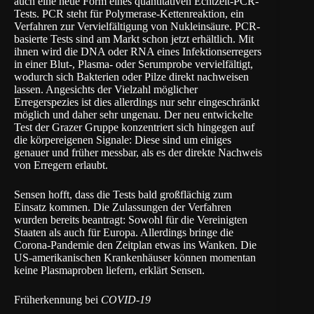
auch eine neue Form eines quantitativen Echtzeit-PCR-
Tests. PCR steht für Polymerase-Kettenreaktion, ein
Verfahren zur Vervielfältigung von Nukleinsäure. PCR-
basierte Tests sind am Markt schon jetzt erhältlich. Mit
ihnen wird die DNA oder RNA eines Infektionserregers
in einer Blut-, Plasma- oder Serumprobe vervielfältigt,
wodurch sich Bakterien oder Pilze direkt nachweisen
lassen. Angesichts der Vielzahl möglicher
Erregerspezies ist dies allerdings nur sehr eingeschränkt
möglich und daher sehr ungenau. Der neu entwickelte
Test der Grazer Gruppe konzentriert sich hingegen auf
die körpereigenen Signale: Diese sind um einiges
genauer und früher messbar, als es der direkte Nachweis
von Erregern erlaubt.
Sensen hofft, dass die Tests bald großflächig zum
Einsatz kommen. Die Zulassungen der Verfahren
wurden bereits beantragt: Sowohl für die Vereinigten
Staaten als auch für Europa. Allerdings bringe die
Corona-Pandemie den Zeitplan etwas ins Wanken. Die
US-amerikanischen Krankenhäuser können momentan
keine Plasmaproben liefern, erklärt Sensen.
Früherkennung bei
COVID-19