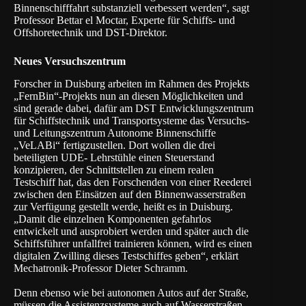
Binnenschifffahrt substanziell verbessert werden“, sagt
Professor Bettar el Moctar, Experte für Schiffs- und
Offshoretechnik und DST-Direktor.
Neues Versuchszentrum
Forscher in Duisburg arbeiten im Rahmen des Projekts
„FernBin“-Projekts nun an diesen Möglichkeiten und
sind gerade dabei, dafür am
DST Entwicklungszentrum
für Schiffstechnik und Transportsysteme
das Versuchs-
und Leitungszentrum Autonome Binnenschiffe
„VeLABi“ fertigzustellen. Dort wollen die drei
beteiligten UDE- Lehrstühle einen Steuerstand
konzipieren, der Schnittstellen zu einem realen
Testschiff hat, das den Forschenden von einer Reederei
zwischen den Einsätzen auf den Binnenwasserstraßen
zur Verfügung gestellt werde, heißt es in Duisburg.
„Damit die einzelnen Komponenten gefahrlos
entwickelt und ausprobiert werden und später auch die
Schiffsführer unfallfrei trainieren können, wird es einen
digitalen Zwilling dieses Testschiffes geben“, erklärt
Mechatronik-Professor Dieter Schramm.
Denn ebenso wie bei autonomen Autos auf der Straße,
müssen die Assistenzsysteme auch auf Wasserstraßen