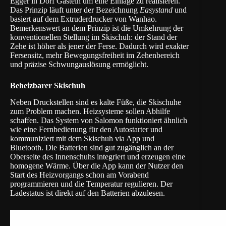
Egger
in Dorf Gastein um eine Einlage zu realisieren.
Das Prinzip läuft unter der Bezeichnung
Easystand
und
basiert auf dem Extruderdrucker von Wanhao.
Bemerkenswert an dem Prinzip ist die Umkehrung der
konventionellen Stellung im Skischuh: der Stand der
Zehe ist höher als jener der Ferse. Dadurch wird exakter
Fersensitz, mehr Bewegungsfreiheit im Zehenbereich
und präzise Schwungauslösung ermöglicht.
Beheizbarer Skischuh
Neben Druckstellen sind es kalte Füße, die Skischuhe
zum Problem machen. Heizsysteme sollen Abhilfe
schaffen. Das System von
Salomon
funktioniert ähnlich
wie eine Fernbedienung für den Autostarter und
kommuniziert mit dem Skischuh via App und
Bluetooth. Die Batterien sind gut zugänglich an der
Oberseite des Innenschuhs integriert und erzeugen eine
homogene Wärme. Über die App kann der Nutzer den
Start des Heizvorgangs schon am Vorabend
programmieren und die Temperatur regulieren. Der
Ladestatus ist direkt auf den Batterien abzulesen.