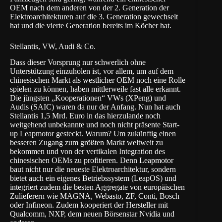
OEM nach dem anderen von der 2. Generation der
Elektroarchitekturen auf die 3. Generation gewechselt
hat und die vierte Generation bereits im Köcher hat.
Stellantis, VW, Audi & Co.
Dass dieser Vorsprung nur schwerlich ohne
Unterstützung einzuholen ist, vor allem, um auf dem
chinesischen Markt als westlicher OEM noch eine Rolle
spielen zu können, haben mittlerweile fast alle erkannt.
Die jüngsten „Kooperationen“ VWs (XPeng) und
Audis (SAIC) waren da nur der Anfang. Nun hat auch
Stellantis 1,5 Mrd. Euro in das hierzulande noch
weitgehend unbekannte und noch nicht präsente Start-
up Leapmotor gesteckt. Warum? Um zukünftig einen
besseren Zugang zum größten Markt weltweit zu
bekommen und von der vertikalen Integration des
chinesischen OEMs zu profitieren. Denn Leapmotor
baut nicht nur die neueste Elektroarchitektur, sondern
bietet auch ein eigenes Betriebssystem (LeapOS) und
integriert zudem die besten Aggregate von europäischen
Zulieferern wie MAGNA, Webasto, ZF, Conti, Bosch
oder Infineon. Zudem kooperiert der Hersteller mit
Qualcomm, NXP, dem neuen Börsenstar Nvidia und