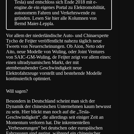
Tesla) und entschloss sich Ende 2018 mit e-
engine.de ein eigenes Portal zu Elektromobilität,
autonomem Fahren und Verkehrswende zu
gründen. Lesen Sie hier alle Kolumnen von
Bernd Maier-Leppla.
Vor allem der niederländische Auto- und Chinaexperte
Tycho de Feijter
veröffentlicht nahezu täglich neue
Tweets von Neuerscheinungen. Ob Aion, Neto oder
Aito, neue Modelle von Wuling, oder Joint Ventures
von SAIC-GM-Wuling, de Feijter zeigt vor allem eines:
einen ultradynamischen Markt, der mit
atemberaubender Geschwindigkeit neue
Elektrofahrzeuge vorstellt und bestehende Modelle
kontinuierlich optimiert.
Will sagen?
Besonders in Deutschland scheint man sich der
Dynamik der chinesischen Unternehmen kaum bewusst
zu sein. Hier blickt man noch auf die „Tesla-
Geschwindigkeit“, die allerdings seit einiger Zeit an
Momentum verloren hat. Die inkrementellen
„Verbesserungen“ bei deutschen oder europäischen
Fahrzeugen sind gering, während ein chinesischer