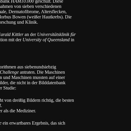
enbank
HAM10.000
geschult. Diese
fnahmen von sieben verschiedenen
ale, Dermatofibrome, Altersflecken,
orbus Bowen (weißer Hautkrebs). Die
Forschung und Klinik.
arald Kittler
an der
Universitätsklinik für
tion mit der
University of Queensland
in
orithmen aus siebenundsiebzig
 Challenge
antraten. Die Maschinen
n und Maschinen mussten auf einer
lder, die nicht in der Bilddatenbank
r Studie:
 von dreißig Bildern richtig, die besten
.
 als die Mediziner.
e
ein erwartbares Ergebnis, das sich