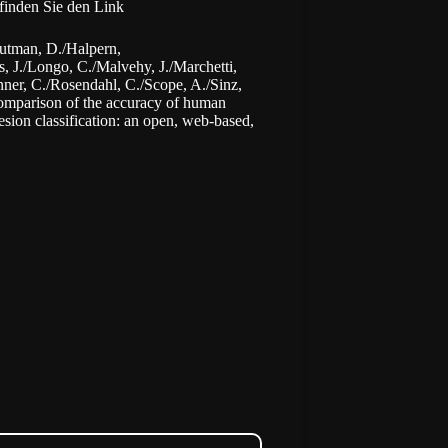
r finden Sie den
Link
utman, D./Halpern,
, J./Longo, C./Malvehy, J./Marchetti,
nner, C./Rosendahl, C./Scope, A./Sinz,
Comparison of the accuracy of human
sion classification: an open, web-based,