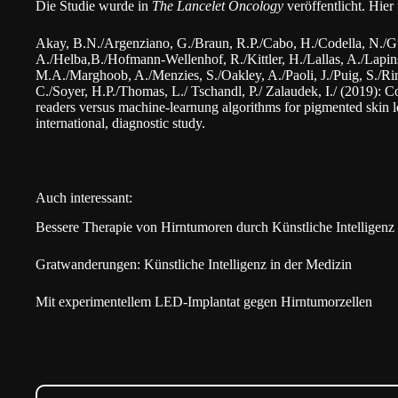
Die Studie wurde in
The Lancelet Oncology
veröffentlicht. Hie
Akay, B.N./Argenziano, G./Braun, R.P./Cabo, H./Codella, N./G
A./Helba,B./Hofmann-Wellenhof, R./Kittler, H./Lallas, A./Lapins
M.A./Marghoob, A./Menzies, S./Oakley, A./Paoli, J./Puig, S./Ri
C./Soyer, H.P./Thomas, L./ Tschandl, P./ Zalaudek, I./ (2019): 
readers versus machine-learnung algorithms for pigmented skin le
international, diagnostic study.
Auch interessant:
Bessere Therapie von Hirntumoren durch Künstliche Intelligenz
Gratwanderungen: Künstliche Intelligenz in der Medizin
Mit experimentellem LED-Implantat gegen Hirntumorzellen