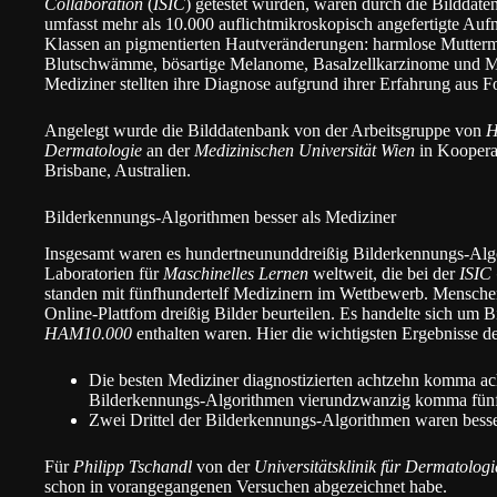
Collaboration
(
ISIC
) getestet wurden, waren durch die Bilddat
umfasst mehr als 10.000 auflichtmikroskopisch angefertigte Au
Klassen an pigmentierten Hautveränderungen: harmlose Mutterm
Blutschwämme, bösartige Melanome, Basalzellkarzinome und M
Mediziner stellten ihre Diagnose aufgrund ihrer Erfahrung aus 
Angelegt wurde die Bilddatenbank von der Arbeitsgruppe von
H
Dermatologie
an der
Medizinischen Universität Wien
in Koopera
Brisbane, Australien.
Bilderkennungs-Algorithmen besser als Mediziner
Insgesamt waren es hundertneununddreißig Bilderkennungs-Alg
Laboratorien für
Maschinelles Lernen
weltweit, die bei der
ISIC
standen mit fünfhundertelf Medizinern im Wettbewerb. Mensche
Online-Plattfom dreißig Bilder beurteilen. Es handelte sich um Bi
HAM10.000
enthalten waren. Hier die wichtigsten Ergebnisse de
Die besten Mediziner diagnostizierten achtzehn komma acht
Bilderkennungs-Algorithmen vierundzwanzig komma fünf
Zwei Drittel der Bilderkennungs-Algorithmen waren besser
Für
Philipp Tschandl
von der
Universitätsklinik für Dermatologi
schon in vorangegangenen Versuchen abgezeichnet habe.