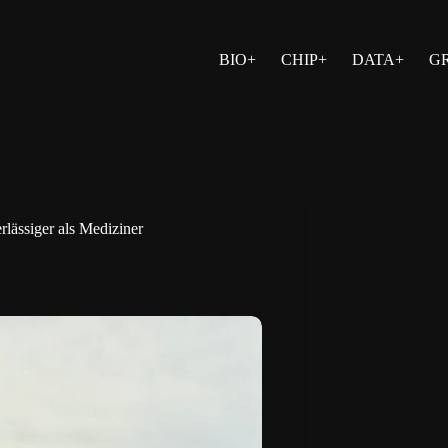
BIO+
CHIP+
DATA+
G
lässiger als Mediziner