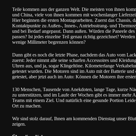
Teile kommen aus der ganzen Welt. Die meisten von ihnen kom
und China, viele von ihnen kommen mit wochenlanger Lieferzeit
Hier beginnen die ersten Montagearbeiten. Zuerst das Chassis, 
Kontaktpunkte zu Außen-, Innen-, Antriebsstrang- und Thermo
und bei Bedarf angepasst. Dann außen. Würden die Paneele des 
passen? Ist jedes einzelne Teil genau richtig gezeichnet? Werden
wenige Millimeter begrenzen können?
Dann gibt es noch die letzte Phase, nachdem das Auto vom Lacki
zuerst: Jeder nimmt alle seine scharfen Accessoires und Kleidun
Uhren aus, und ja, sogar Klingeltöne. Kilometerlange Verkabelu
getestet wurden. Die Motoren sind im Auto mit der Batterie und
getestet, aber jetzt auch im Auto: Können die Motoren ihre ers
130 Menschen, Tausende von Anekdoten, lange Tage, kurze Nächt
zu unterstützen, und im Laufe der Wochen gibt es immer mehr Ap
Teams mit einem Ziel. Und natürlich eine gesunde Portion Leide
Ort zu machen.
Wir sind stolz darauf, Ihnen am kommenden
Dienstag
unser Blut
zeigen.