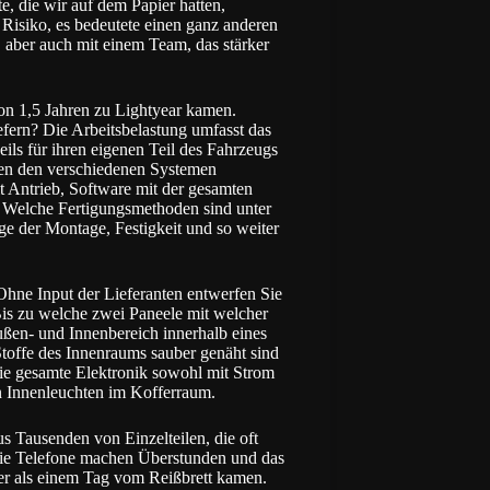
e, die wir auf dem Papier hatten,
es Risiko, es bedeutete einen ganz anderen
aber auch mit einem Team, das stärker
von 1,5 Jahren zu
Lightyear
kamen.
fern? Die Arbeitsbelastung umfasst das
ils für ihren eigenen Teil des Fahrzeugs
chen den verschiedenen Systemen
t Antrieb, Software mit der gesamten
. Welche Fertigungsmethoden sind unter
e der Montage, Festigkeit und so weiter
Ohne Input der Lieferanten entwerfen Sie
 Bis zu welche zwei Paneele mit welcher
ßen- und Innenbereich innerhalb eines
toffe des Innenraums sauber genäht sind
 die gesamte Elektronik sowohl mit Strom
en Innenleuchten im Kofferraum.
us Tausenden von Einzelteilen, die oft
 Die Telefone machen Überstunden und das
ger als einem Tag vom Reißbrett kamen.