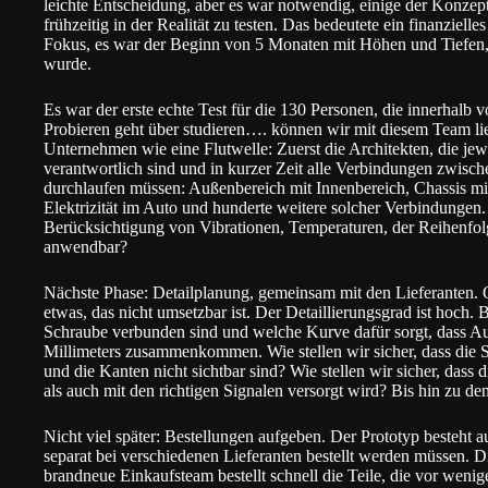
leichte Entscheidung, aber es war notwendig, einige der Konzept
frühzeitig in der Realität zu testen. Das bedeutete ein finanziell
Fokus, es war der Beginn von 5 Monaten mit Höhen und Tiefen, 
wurde.
Es war der erste echte Test für die 130 Personen, die innerhalb 
Probieren geht über studieren…. können wir mit diesem Team lie
Unternehmen wie eine Flutwelle: Zuerst die Architekten, die jewe
verantwortlich sind und in kurzer Zeit alle Verbindungen zwis
durchlaufen müssen: Außenbereich mit Innenbereich, Chassis mi
Elektrizität im Auto und hunderte weitere solcher Verbindungen
Berücksichtigung von Vibrationen, Temperaturen, der Reihenfolg
anwendbar?
Nächste Phase: Detailplanung, gemeinsam mit den Lieferanten. 
etwas, das nicht umsetzbar ist. Der Detaillierungsgrad ist hoch.
Schraube verbunden sind und welche Kurve dafür sorgt, dass Au
Millimeters zusammenkommen. Wie stellen wir sicher, dass die S
und die Kanten nicht sichtbar sind? Wie stellen wir sicher, dass
als auch mit den richtigen Signalen versorgt wird? Bis hin zu d
Nicht viel später: Bestellungen aufgeben. Der Prototyp besteht a
separat bei verschiedenen Lieferanten bestellt werden müssen.
brandneue Einkaufsteam bestellt schnell die Teile, die vor weni