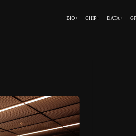
BIO+
CHIP+
DATA+
G