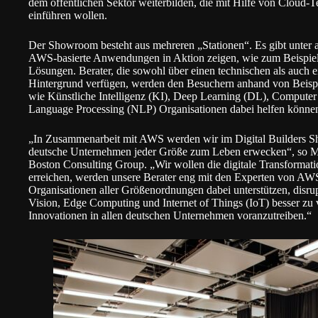
dem öffentlichen Sektor weiterbilden, die mit Hilfe von Clou
einführen wollen.
Der Showroom besteht aus mehreren „Stationen“. Es gibt unter 
AWS-basierte Anwendungen in Aktion zeigen, wie zum Beispiel
Lösungen. Berater, die sowohl über einen technischen als auc
Hintergrund verfügen, werden den Besuchern anhand von Beispi
wie Künstliche Intelligenz (KI), Deep Learning (DL), Compute
Language Processing (NLP) Organisationen dabei helfen können
„In Zusammenarbeit mit AWS werden wir im Digital Builders Sh
deutsche Unternehmen jeder Größe zum Leben erwecken“, so Ma
Boston Consulting Group. „Wir wollen die digitale Transformat
erreichen, werden unsere Berater eng mit den Experten von A
Organisationen aller Größenordnungen dabei unterstützen, disr
Vision, Edge Computing und Internet of Things (IoT) besser zu v
Innovationen in allen deutschen Unternehmen voranzutreiben.“