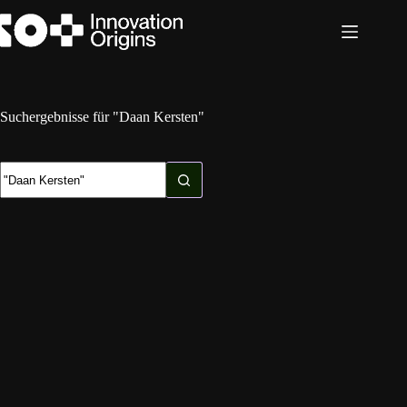
Zum
Inhalt
springen
Suchergebnisse für "Daan Kersten"
Keine
Ergebnisse